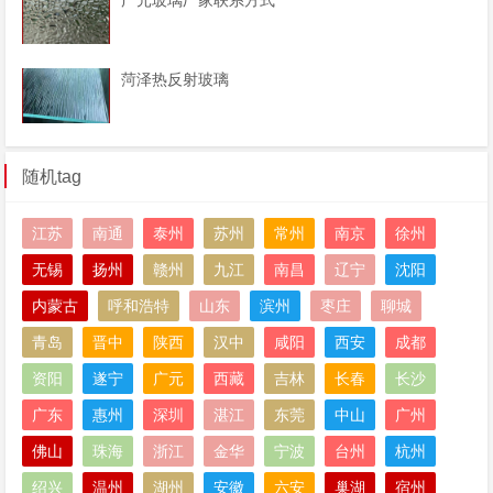
菏泽热反射玻璃
随机tag
江苏
南通
泰州
苏州
常州
南京
徐州
无锡
扬州
赣州
九江
南昌
辽宁
沈阳
内蒙古
呼和浩特
山东
滨州
枣庄
聊城
青岛
晋中
陕西
汉中
咸阳
西安
成都
资阳
遂宁
广元
西藏
吉林
长春
长沙
广东
惠州
深圳
湛江
东莞
中山
广州
佛山
珠海
浙江
金华
宁波
台州
杭州
绍兴
温州
湖州
安徽
六安
巢湖
宿州