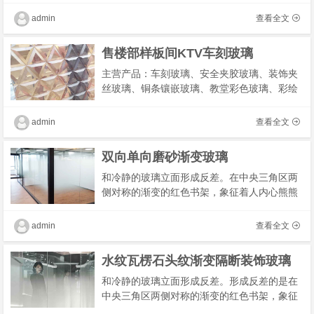
用。由于可以改变磨轮的形状，所以车刻玻璃
admin
查看全文
也可以演�
售楼部样板间KTV车刻玻璃
主营产品：车刻玻璃、安全夹胶玻璃、装饰夹
丝玻璃、铜条镶嵌玻璃、教堂彩色玻璃、彩绘
玻璃、珐琅彩玻璃、雕刻工艺玻璃、彩色满洲
窗玻璃、各种高端玻璃装饰画等
admin
查看全文
双向单向磨砂渐变玻璃
和冷静的玻璃立面形成反差。在中央三角区两
侧对称的渐变的红色书架，象征着人内心熊熊
的理想烈火。楼梯间藏在烈火里面，你拾阶而
上，日光从三角形天窗洒落在你头上，默默注
admin
查看全文
视着你�
水纹瓦楞石头纹渐变隔断装饰玻璃
和冷静的玻璃立面形成反差。形成反差的是在
中央三角区两侧对称的渐变的红色书架，象征
着人内心熊熊的理想烈火。楼梯间藏在烈火里