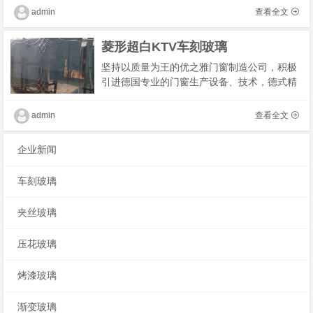
有安全感。
admin
查看全文
菱形超白KTV车刻玻璃
坚持以质量为王的优之雅门窗制造公司，积极
引进德国专业的门窗生产设备、技术，德式精
工精雕细琢；航空级铝材强度高，高抗风压可
达6级；断桥结构保温、隔热、精心设计，确实
admin
查看全文
体现了
企业新闻
车刻玻璃
夹丝玻璃
压花玻璃
烤漆玻璃
渐变玻璃