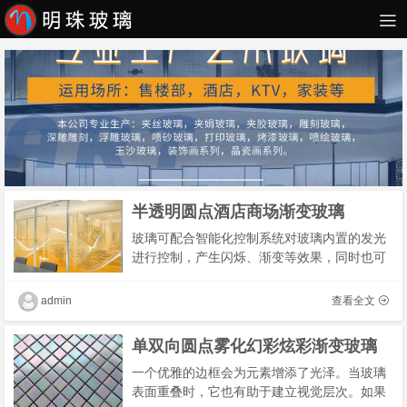
半透明圆点酒店商场渐变玻璃
玻璃可配合智能化控制系统对玻璃内置的发光
进行控制，产生闪烁、渐变等效果，同时也可
以以单片玻璃为动态单元，进行组合互动的特
殊灯光效果，以满足环境或建筑本身对光的要
admin
查看全文
求和设�
单双向圆点雾化幻彩炫彩渐变玻璃
一个优雅的边框会为元素增添了光泽。当玻璃
表面重叠时，它也有助于建立视觉层次。如果