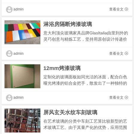
要在设计中创建定向光的幻觉，则可能需要对
边框使用渐变。我是这样制作卡片的，所以看
admin
查看全文
起来更�
淋浴房隔断烤漆玻璃
意大利顶尖玻璃家具品牌GlasItalia由里到外的
灵巧创意与精炼工艺，坚持用原创设计传递价
值，致力于研发一扇扇独特的玻璃门:定制图案
玻璃、中性透明玻璃、烤漆玻璃、夹丝或夹绢
admin
查看全文
玻璃等�
12mm烤漆玻璃
定制化的玻璃面板如同光洁的冰面，配合白色
哑光烤漆的铝合金把手，散发出了一种独特的
时尚感，颇具现代感的视觉效果是其他材质所
不能比拟的。
admin
查看全文
屏风玄关水纹车刻玻璃
在艺术玻璃的分类中车刻工艺算比较新型的艺
术玻璃工艺。由于其量产化的优势，应用范围
扩展的很大，从移门玻璃到背景墙玻璃的应