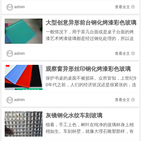
面，你拾阶而上，日光从三角形天窗洒落在你
admin
查看全文
头上，�
大型创意异形前台钢化烤漆彩色玻璃
一般情况下，用于茶几台面或是桌子台面的烤
漆艺术烤漆玻璃都是经过钢化处理的，所以这
两者对台面的适当撞击是可以的，但要注意不
要在其脚部进行剧烈撞击。在这里，重点说一
admin
查看全文
下用到�
观察窗异形丝印钢化烤漆彩色玻璃
保护书桌的桌面不被损坏。众所皆知，上世纪9
0年代之前，人们的经济状况还是很紧张的，连
做一张自己喜爱的，比较像样的书桌都不太容
易，所以必须要好好保护。而书桌都是用木头
admin
查看全文
做成�
灰镜钢化水纹车刻玻璃
细看，手工上色，树叶在纯净的玻璃杯身上栩
栩如生。车刻杯壁，就像大理石雕塑那样，有
细腻的凹凸感。杯底非常厚实，握在手中非常