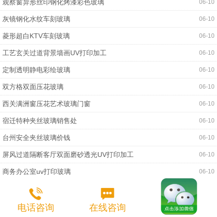
观察窗异形丝印钢化烤漆彩色玻璃
06-10
灰镜钢化水纹车刻玻璃
06-10
菱形超白KTV车刻玻璃
06-10
工艺玄关过道背景墙画UV打印加工
06-10
定制透明静电彩绘玻璃
06-10
双方格双面压花玻璃
06-10
西关满洲窗压花艺术玻璃门窗
06-10
宿迁特种夹丝玻璃销售处
06-10
台州安全夹丝玻璃价钱
06-10
屏风过道隔断客厅双面磨砂透光UV打印加工
06-10
商务办公室uv打印玻璃
06-10
电话咨询
在线咨询
Copyright © 2012-2020 装饰玻璃网 版权所有
全国加盟
|
网站地图