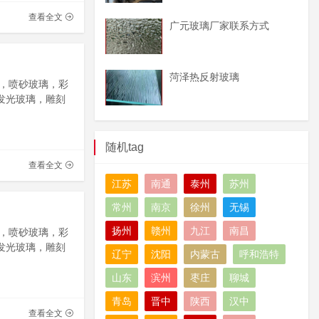
查看全文
广元玻璃厂家联系方式
菏泽热反射玻璃
，喷砂玻璃，彩
发光玻璃，雕刻
随机tag
查看全文
江苏
南通
泰州
苏州
常州
南京
徐州
无锡
扬州
赣州
九江
南昌
，喷砂玻璃，彩
发光玻璃，雕刻
辽宁
沈阳
内蒙古
呼和浩特
山东
滨州
枣庄
聊城
青岛
晋中
陕西
汉中
查看全文