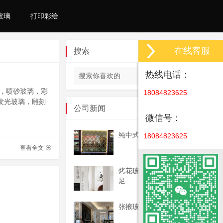
玻璃
打印彩绘
在线客服
搜索
热线电话：
，喷砂玻璃，彩
18084823625
发光玻璃，雕刻
公司新闻
微信号：
纯中式艺术玻璃玄关
18084823625
查看全文
烤花玻璃制作流程与那些不
足
张掖玻璃厂家