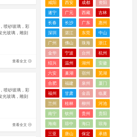
咸阳
西安
成都
资阳
遂宁
广元
西藏
吉林
长春
长沙
广东
惠州
，喷砂玻璃，彩
发光玻璃，雕刻
深圳
湛江
东莞
中山
广州
佛山
珠海
浙江
金华
宁波
台州
杭州
查看全文
绍兴
温州
湖州
安徽
六安
巢湖
宿州
芜湖
合肥
福建
泉州
厦门
，喷砂玻璃，彩
福州
甘肃
金昌
临夏
发光玻璃，雕刻
兰州
桂林
柳州
河池
南宁
钦州
贵州
贵阳
海南
琼中
海口
琼海
查看全文
三亚
唐山
保定
承德