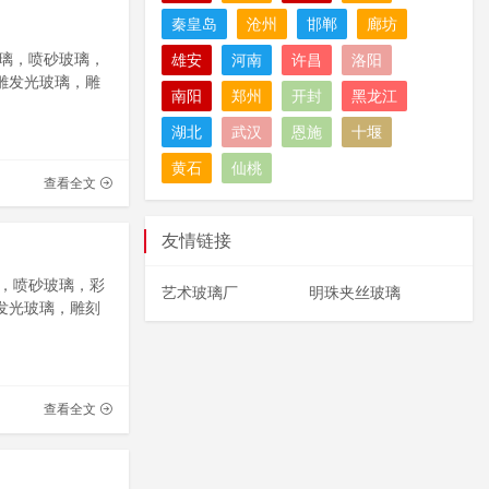
秦皇岛
沧州
邯郸
廊坊
璃，喷砂玻璃，
雄安
河南
许昌
洛阳
雕发光玻璃，雕
南阳
郑州
开封
黑龙江
湖北
武汉
恩施
十堰
黄石
仙桃
查看全文
友情链接
，喷砂玻璃，彩
艺术玻璃厂
明珠夹丝玻璃
发光玻璃，雕刻
查看全文