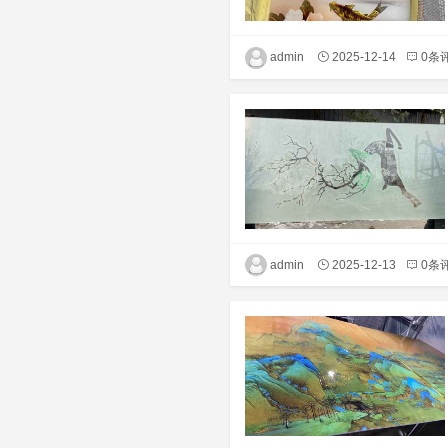
admin
2025-12-14
0条
admin
2025-12-13
0条