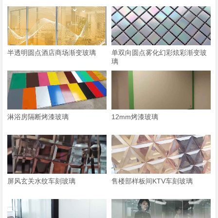
半透明圆点酒店商场渐变玻璃
单双向圆点雾化幻彩炫彩渐变玻
璃
淋浴房隔断烤漆玻璃
12mm烤漆玻璃
屏风玄关水纹车刻玻璃
售楼部样板间KTV车刻玻璃