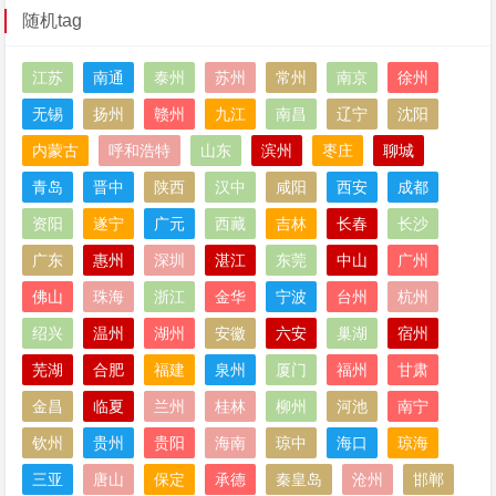
随机tag
江苏
南通
泰州
苏州
常州
南京
徐州
无锡
扬州
赣州
九江
南昌
辽宁
沈阳
内蒙古
呼和浩特
山东
滨州
枣庄
聊城
青岛
晋中
陕西
汉中
咸阳
西安
成都
资阳
遂宁
广元
西藏
吉林
长春
长沙
广东
惠州
深圳
湛江
东莞
中山
广州
佛山
珠海
浙江
金华
宁波
台州
杭州
绍兴
温州
湖州
安徽
六安
巢湖
宿州
芜湖
合肥
福建
泉州
厦门
福州
甘肃
金昌
临夏
兰州
桂林
柳州
河池
南宁
钦州
贵州
贵阳
海南
琼中
海口
琼海
三亚
唐山
保定
承德
秦皇岛
沧州
邯郸