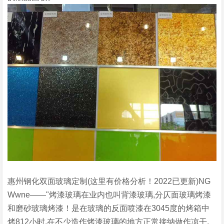
惠州钢化双面玻璃定制(这里有价格分析！2022已更新)NG
Wwne——"烤漆玻璃在业内也叫背漆玻璃,分仄面玻璃烤漆
和磨砂玻璃烤漆！是在玻璃的反面喷漆在3045度的烤箱中
烤812小时,在不少造作烤漆玻璃的地方正常接纳做作凉干,