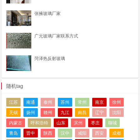
张掖玻璃厂家
广元玻璃厂家联系方式
菏泽热反射玻璃
随机tag
江苏
南通
泰州
苏州
常州
南京
徐州
无锡
扬州
赣州
九江
南昌
辽宁
沈阳
内蒙古
呼和浩特
山东
滨州
枣庄
聊城
青岛
晋中
陕西
汉中
咸阳
西安
成都