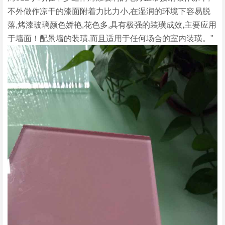
不外做作凉干的漆面附着力比力小,在湿润的环境下容易脱
落,烤漆玻璃颜色娇艳,花色多,具有极强的装璜成效,主要应用
于墙面！配景墙的装璜,而且适用于任何场合的室内装璜。"