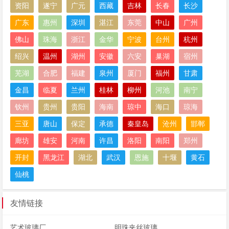
资阳
遂宁
广元
西藏
吉林
长春
长沙
广东
惠州
深圳
湛江
东莞
中山
广州
佛山
珠海
浙江
金华
宁波
台州
杭州
绍兴
温州
湖州
安徽
六安
巢湖
宿州
芜湖
合肥
福建
泉州
厦门
福州
甘肃
金昌
临夏
兰州
桂林
柳州
河池
南宁
钦州
贵州
贵阳
海南
琼中
海口
琼海
三亚
唐山
保定
承德
秦皇岛
沧州
邯郸
廊坊
雄安
河南
许昌
洛阳
南阳
郑州
开封
黑龙江
湖北
武汉
恩施
十堰
黄石
仙桃
友情链接
艺术玻璃厂
明珠夹丝玻璃