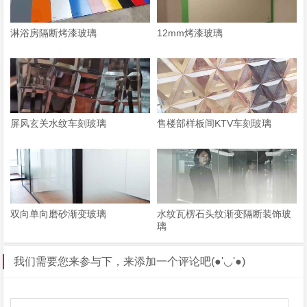
淋浴房隔断烤漆玻璃
12mm烤漆玻璃
屏风玄关水纹车刻玻璃
售楼部样板间KTV车刻玻璃
双向单向磨砂渐变玻璃
水纹瓦楞石头纹渐变隔断装饰玻
璃
我们需要您来参与下，来添加一个评论吧(●'◡'●)