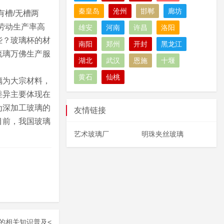
秦皇岛
沧州
邯郸
廊坊
有槽/无槽两
劳动生产率高
雄安
河南
许昌
洛阳
些？玻璃杯的材
南阳
郑州
开封
黑龙江
琉璃万佛生产服
湖北
武汉
恩施
十堰
黄石
仙桃
璃为大宗材料，
差异主要体现在
为深加工玻璃的
友情链接
目前，我国玻璃
艺术玻璃厂
明珠夹丝玻璃
的相关知识普及
<