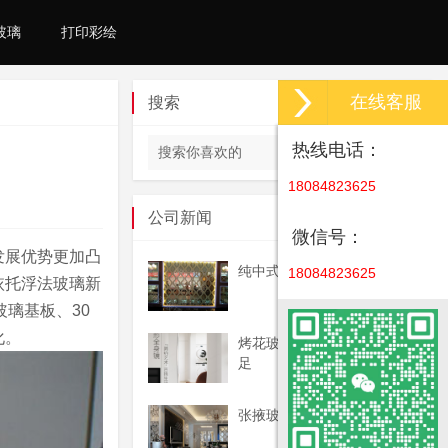
玻璃
打印彩绘
在线客服
搜索
热线电话：
18084823625
公司新闻
微信号：
发展优势更加凸
纯中式艺术玻璃玄关
18084823625
依托浮法玻璃新
玻璃基板、30
化。
烤花玻璃制作流程与那些不
足
张掖玻璃厂家