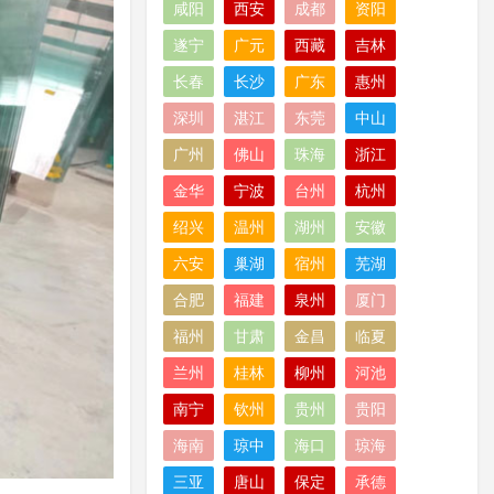
咸阳
西安
成都
资阳
遂宁
广元
西藏
吉林
长春
长沙
广东
惠州
深圳
湛江
东莞
中山
广州
佛山
珠海
浙江
金华
宁波
台州
杭州
绍兴
温州
湖州
安徽
六安
巢湖
宿州
芜湖
合肥
福建
泉州
厦门
福州
甘肃
金昌
临夏
兰州
桂林
柳州
河池
南宁
钦州
贵州
贵阳
海南
琼中
海口
琼海
三亚
唐山
保定
承德