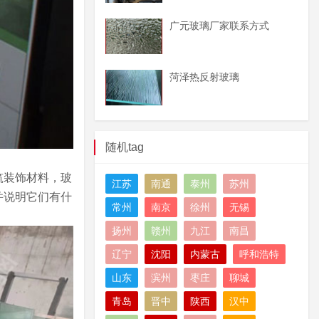
广元玻璃厂家联系方式
菏泽热反射玻璃
随机tag
筑装饰材料，玻
江苏
南通
泰州
苏州
并说明它们有什
常州
南京
徐州
无锡
扬州
赣州
九江
南昌
辽宁
沈阳
内蒙古
呼和浩特
山东
滨州
枣庄
聊城
青岛
晋中
陕西
汉中