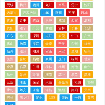
无锡
扬州
赣州
九江
南昌
辽宁
沈阳
内蒙古
呼和浩特
山东
滨州
枣庄
聊城
青岛
晋中
陕西
汉中
咸阳
西安
成都
资阳
遂宁
广元
西藏
吉林
长春
长沙
广东
惠州
深圳
湛江
东莞
中山
广州
佛山
珠海
浙江
金华
宁波
台州
杭州
绍兴
温州
湖州
安徽
六安
巢湖
宿州
芜湖
合肥
福建
泉州
厦门
福州
甘肃
金昌
临夏
兰州
桂林
柳州
河池
南宁
钦州
贵州
贵阳
海南
琼中
海口
琼海
三亚
唐山
保定
承德
秦皇岛
沧州
邯郸
廊坊
雄安
河南
许昌
洛阳
南阳
郑州
开封
黑龙江
湖北
武汉
恩施
十堰
黄石