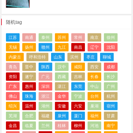
随机tag
江苏
南通
泰州
苏州
常州
南京
徐州
无锡
扬州
赣州
九江
南昌
辽宁
沈阳
内蒙古
呼和浩特
山东
滨州
枣庄
聊城
青岛
晋中
陕西
汉中
咸阳
西安
成都
资阳
遂宁
广元
西藏
吉林
长春
长沙
广东
惠州
深圳
湛江
东莞
中山
广州
佛山
珠海
浙江
金华
宁波
台州
杭州
绍兴
温州
湖州
安徽
六安
巢湖
宿州
芜湖
合肥
福建
泉州
厦门
福州
甘肃
金昌
临夏
兰州
桂林
柳州
河池
南宁