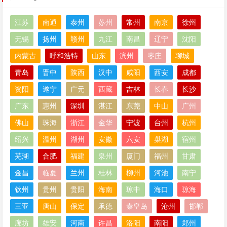
江苏
南通
泰州
苏州
常州
南京
徐州
无锡
扬州
赣州
九江
南昌
辽宁
沈阳
内蒙古
呼和浩特
山东
滨州
枣庄
聊城
青岛
晋中
陕西
汉中
咸阳
西安
成都
资阳
遂宁
广元
西藏
吉林
长春
长沙
广东
惠州
深圳
湛江
东莞
中山
广州
佛山
珠海
浙江
金华
宁波
台州
杭州
绍兴
温州
湖州
安徽
六安
巢湖
宿州
芜湖
合肥
福建
泉州
厦门
福州
甘肃
金昌
临夏
兰州
桂林
柳州
河池
南宁
钦州
贵州
贵阳
海南
琼中
海口
琼海
三亚
唐山
保定
承德
秦皇岛
沧州
邯郸
廊坊
雄安
河南
许昌
洛阳
南阳
郑州