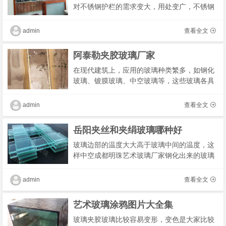
对不锈钢护栏的需求变大，用处变广，不锈钢
护栏的款式种类也渐渐地丰厚起来。不仅是室
内上下需求护栏，在户外的阳台、泳池、庭院
admin
查看全文
护栏都�
阿泰勒夹胶玻璃厂家
在现代建筑上，应用的玻璃种类繁多，如钢化
玻璃、镀膜玻璃、中空玻璃等，这些玻璃各具
特色，唯独不具备防火功能，在高温作用下反
而存在破裂伤人的可能性。
admin
查看全文
岳阳夹丝和夹绢玻璃哪种好
玻璃边部的温度大大高于玻璃中间的温度，这
样中空成都明珠艺术玻璃厂家钢化出来的玻璃
既整度颗粒度又均匀，除了选择正规公司生产
的质量过硬的玻璃外，在颜色上也很有讲
admin
查看全文
究：“在挑�
艺术玻璃涂鸦图片大全集
玻璃夹胶玻璃比较容易变形，变色是大家比较