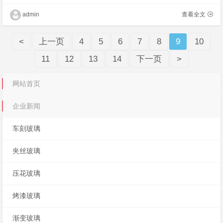
砂玻璃、调光玻璃，增强防弹安全性能的夹层
玻璃、夹丝玻璃等，钢化标是高温油墨通过丝
admin
查看全文
网印刷�
<
上一页
4
5
6
7
8
9
10
11
12
13
14
下一页
>
网站首页
企业新闻
车刻玻璃
夹丝玻璃
压花玻璃
烤漆玻璃
渐变玻璃