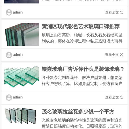
有可能是商家为了省钱，在玻璃加工的时候没
有要求对玻璃进行磨边处理。有些人就问可不
admin
查看全文
可以自�
黄浦区现代彩色艺术玻璃口碑推荐
玻璃是由石英砂、纯碱、长石及石灰石经高温
制成的，熔体在冷却过程中黏度逐渐增大而得
的不结晶的固体材料。玻璃性脆而透明，其种
类有石英玻璃、硅酸盐玻璃、钠钙玻璃、氟化
admin
查看全文
物玻璃�
镶嵌玻璃厂告诉你什么是装饰玻璃？
各种复杂定制新花样，解决户型难题，想要怎
样客户您说了算。比如异型定制，侧边有窗户
的，加宽加高型，墙壁有水管的；还有款式问
题，玻璃定制，长虹玻璃、灰玻玻璃、磨砂玻
admin
查看全文
璃，颜�
茂名玻璃拉丝瓦多少钱一个平方
光致变色玻璃的装饰特性是玻璃的颜色和透光
度随日照强度自动变化。日照强度高，玻璃的