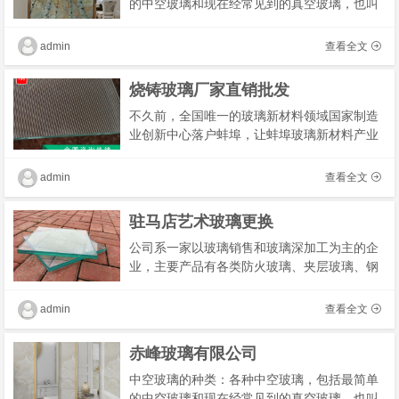
的中空玻璃和现在经常见到的真空玻璃，也叫
功能玻璃和材料玻璃。最多可见的中空玻璃是
经过特殊设计的钢化玻璃。只有具有中空的板
admin
查看全文
材才可�
烧铸玻璃厂家直销批发
不久前，全国唯一的玻璃新材料领域国家制造
业创新中心落户蚌埠，让蚌埠玻璃新材料产业
发展优势更加凸显。近年来，蚌埠市大力发展
硅基新材料产业，以中建材蚌埠玻璃工业设计
admin
查看全文
研究院�
驻马店艺术玻璃更换
公司系一家以玻璃销售和玻璃深加工为主的企
业，主要产品有各类防火玻璃、夹层玻璃、钢
化玻璃、防弹玻璃、防火玻璃隔断并承接各种
玻璃工程的设计与安装等，其中尤其是三小时
admin
查看全文
防火玻�
赤峰玻璃有限公司
中空玻璃的种类：各种中空玻璃，包括最简单
的中空玻璃和现在经常见到的真空玻璃，也叫