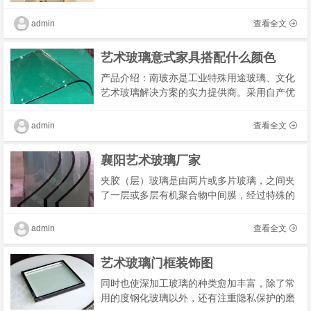
们带来许多便利，这也是现在大多数酒店开始
广泛应用玻璃隔断的原因，办公室活动屏风具
admin
查看全文
有容易�
艺术玻璃意式家具搭配什么颜色
产品介绍：南玻亦是工业特殊用途玻璃、文化
艺术玻璃解决方案的实力提供商。采用自产优
质浮法玻璃原片和自有知识产权的生产技术，
南玻研发生产的减反射玻璃、防眩玻璃、控温
admin
查看全文
除湿玻�
襄阳艺术玻璃厂家
夹胶（层）玻璃是由两片或多片玻璃，之间夹
了一层或多层有机聚合物中间膜，经过特殊的
高温预压（或抽真空）及高温高压工艺处理
后，使玻璃和中间膜永久粘合为一体的复合玻
admin
查看全文
璃产品。�
艺术玻璃门框装饰图
同时也使深加工玻璃的种类愈加丰富，除了常
用的度钢化玻璃以外，还有注重隐私保护的磨