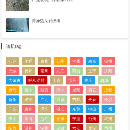
菏泽热反射玻璃
随机tag
江苏
南通
泰州
苏州
常州
南京
徐州
无锡
扬州
赣州
九江
南昌
辽宁
沈阳
内蒙古
呼和浩特
山东
滨州
枣庄
聊城
青岛
晋中
陕西
汉中
咸阳
西安
成都
资阳
遂宁
广元
西藏
吉林
长春
长沙
广东
惠州
深圳
湛江
东莞
中山
广州
佛山
珠海
浙江
金华
宁波
台州
杭州
绍兴
温州
湖州
安徽
六安
巢湖
宿州