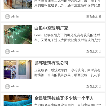
同时也使深加工玻璃的种类愈加丰富，除了常
用的度钢化玻璃以外，还有注重隐私保护的磨
砂玻璃、调光玻璃，增强防弹安全性能的夹层
玻璃、夹丝玻璃等，钢化标是高温油墨通过丝
admin
查看全文
网印刷�
白银中空玻璃厂家
Low-E玻璃在阳光下的可见光具有较高的透射
率。又避免了过去大面积玻窗反射造成的光污
染。这使得其光学性能与传统很大的提高？从
室外看，既保证了建筑物良好的采光而反射率
admin
查看全文
很低，外�
邯郸玻璃有限公司
压花玻璃，感观效果好，冰花玻璃，同时具有
耐腐蚀，富有的装饰效果，釉面玻璃，乳花玻
璃等种类，抗冲刷等特点？易清洗，色彩各
异，刻花玻璃，喷花玻璃，主要是制作的花纹
admin
查看全文
不同。包�
金昌玻璃拉丝瓦多少钱一个平方
室内玻璃在室内经常使用的，目前室内用的***