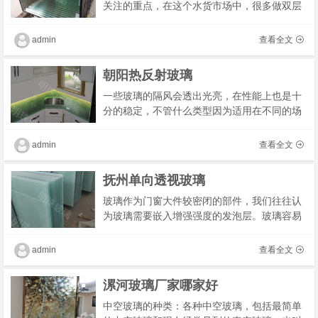
关注的重点，在这个水货市场中，很多做双层
玻璃的商家在进行玻璃选购时，对于玻璃的性
能没有详细的了解，为了便于大家对玻璃的选
admin
查看全文
择，更�
朝阳热反射玻璃
一些玻璃的隔风会透出光亮，在性能上也是十
分的稳定，不管什么类型因为适用在不同的场
合范围也会更加的广泛。在挑选的过程，就是
除了价格之外的话，种类也是需要知道的，然
admin
查看全文
后还有�
抚州单向透视玻璃
玻璃作为门窗大件较密闭的部件，我们往往认
为玻璃需要嵌入增强强度的发泡层。玻璃容易
受外界物体的潮湿作用破坏，形成不良的防水
隔热效果。当玻璃的使用温度高时，应关闭门
admin
查看全文
窗或采�
漯河玻璃厂家哪家好
中空玻璃的种类：各种中空玻璃，包括最简单