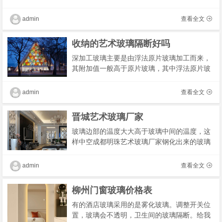
颜它有着不占空间、开启灵活、窗格大、玻璃
面积大，采光好、视线通透等优点。市面上的
admin
查看全文
推拉窗�
收纳的艺术玻璃隔断好吗
深加工玻璃主要是由浮法原片玻璃加工而来，
其附加值一般高于原片玻璃，其中浮法原片玻
璃为大宗材料，生产工艺相对简单，市场价格
较为透明，行业内出厂价格差异较小，不同公
admin
查看全文
司之间�
晋城艺术玻璃厂家
玻璃边部的温度大大高于玻璃中间的温度，这
样中空成都明珠艺术玻璃厂家钢化出来的玻璃
既整度颗粒度又均匀，除了选择正规公司生产
的质量过硬的玻璃外，在颜色上也很有讲
admin
查看全文
究：“在挑�
柳州门窗玻璃价格表
有的酒店玻璃采用的是雾化玻璃。调整开关位
置，玻璃会不透明，卫生间的玻璃隔断。给我