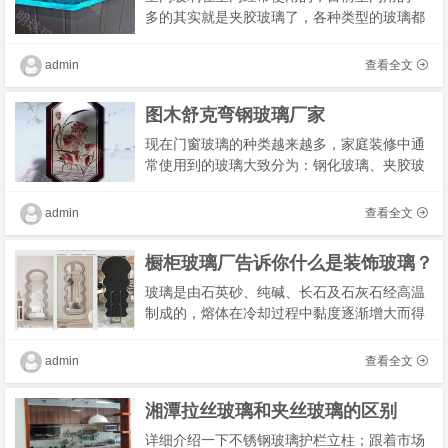
多的其实就是夹胶玻璃了，各种类型的玻璃都
有，按大小来划分就应该在300到280之间。夹
胶玻璃如何选购？下面就让小编来为大家做一
admin
查看全文
个详细的�
图木舒克弯钢玻璃厂家
现在门窗玻璃的种类越来越多，家庭装修中通
常使用到的玻璃大致分为：钢化玻璃、夹胶玻
璃、中空玻璃、真空玻璃、低辐射镀膜玻璃、
磨砂玻璃以及长虹玻璃，每个家庭都可以按照
admin
查看全文
自己的�
橱柜玻璃厂告诉你什么是装饰玻璃？
玻璃是由石英砂、纯碱、长石及石灰石经高温
制成的，熔体在冷却过程中黏度逐渐增大而得
的不结晶的固体材料。玻璃性脆而透明，其种
类有石英玻璃、硅酸盐玻璃、钠钙玻璃、氟化
admin
查看全文
物玻璃�
湘潭拉丝玻璃和夹丝玻璃的区别
详细介绍一下不锈钢玻璃护栏立柱；跟着市场