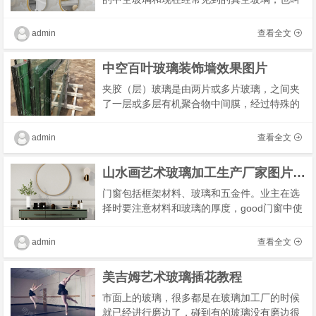
功能玻璃和材料玻璃。最多可见的中空玻璃是
经过特殊设计的钢化玻璃。只有具有中空的板
admin
查看全文
材才可�
中空百叶玻璃装饰墙效果图片
夹胶（层）玻璃是由两片或多片玻璃，之间夹
了一层或多层有机聚合物中间膜，经过特殊的
高温预压（或抽真空）及高温高压工艺处理
后，使玻璃和中间膜永久粘合为一体的复合玻
admin
查看全文
璃产品。�
山水画艺术玻璃加工生产厂家图片高清版
门窗包括框架材料、玻璃和五金件。业主在选
择时要注意材料和玻璃的厚度，good门窗中使
用的型材厚度要符合国家标准。而且玻璃应该
是钢化玻璃。另外，想要门窗的安全性和耐用
admin
查看全文
性，螺丝
美吉姆艺术玻璃插花教程
市面上的玻璃，很多都是在玻璃加工厂的时候
就已经进行磨边了，碰到有的玻璃没有磨边很