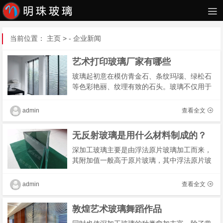
当前位置：
主页
> -
企业新闻
艺术打印玻璃厂家有哪些
玻璃起初意在模仿青金石、条纹玛瑙、绿松石
等色彩艳丽、纹理有致的石头。玻璃不仅用于
制作器皿，而且多用于制作护身符及串珠等，
受到各个地区、时代人们的喜爱。与宝石相
admin
查看全文
比，玻璃�
无反射玻璃是用什么材料制成的？
深加工玻璃主要是由浮法原片玻璃加工而来，
其附加值一般高于原片玻璃，其中浮法原片玻
璃为大宗材料，生产工艺相对简单，市场价格
较为透明，行业内出厂价格差异较小，不同公
admin
查看全文
司之间�
敦煌艺术玻璃舞蹈作品