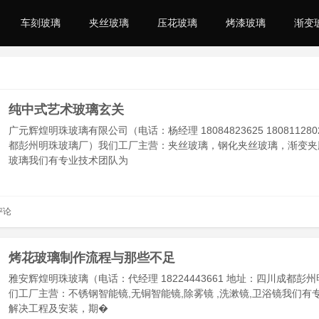
车刻玻璃
夹丝玻璃
压花玻璃
烤漆玻璃
渐变
纯中式艺术玻璃玄关
广元辉煌明珠玻璃有限公司（电话：杨经理 18084823625 18081128
都彭州明珠玻璃厂）我们工厂主营：夹丝玻璃，钢化夹丝玻璃，渐变夹胶
玻璃我们有专业技术团队为
评论
烤花玻璃制作流程与那些不足
雅安辉煌明珠玻璃（电话：代经理 18224443661 地址：四川成都彭
们工厂主营：不锈钢智能镜,无铜智能镜,除雾镜 ,洗漱镜,卫浴镜我们有
解决工程及安装，期�