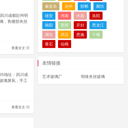
秦皇岛
沧州
邯郸
廊坊
址：四川成都彭州明
雄安
河南
许昌
洛阳
璃，售楼部夹丝
南阳
郑州
开封
黑龙江
湖北
武汉
恩施
十堰
黄石
仙桃
查看全文
友情链接
025地址：四川成
艺术玻璃厂
明珠夹丝玻璃
玻璃屏风，手工
查看全文