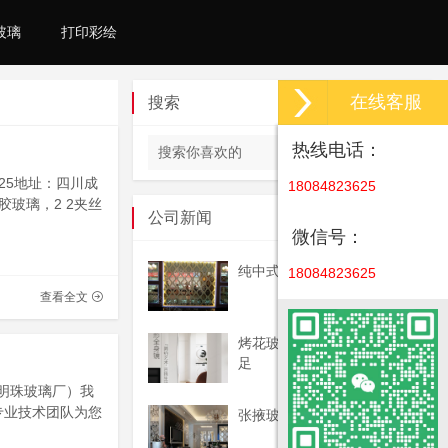
玻璃
打印彩绘
在线客服
搜索
热线电话：
025地址：四川成
18084823625
玻璃，2 2夹丝
公司新闻
微信号：
纯中式艺术玻璃玄关
18084823625
查看全文
烤花玻璃制作流程与那些不
足
州明珠玻璃厂）我
专业技术团队为您
张掖玻璃厂家