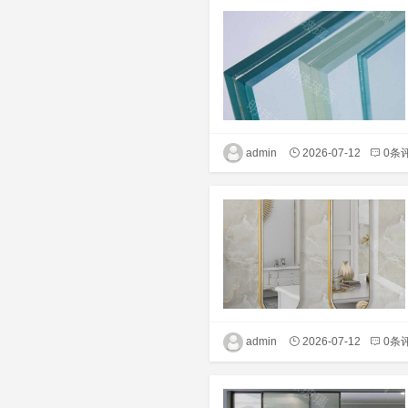
admin
2026-07-12
0条
admin
2026-07-12
0条