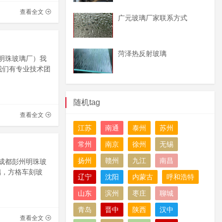
查看全文
广元玻璃厂家联系方式
菏泽热反射玻璃
州明珠玻璃厂）我
我们有专业技术团
随机tag
查看全文
江苏
南通
泰州
苏州
常州
南京
徐州
无锡
扬州
赣州
九江
南昌
川成都彭州明珠玻
璃，方格车刻玻
辽宁
沈阳
内蒙古
呼和浩特
山东
滨州
枣庄
聊城
青岛
晋中
陕西
汉中
查看全文