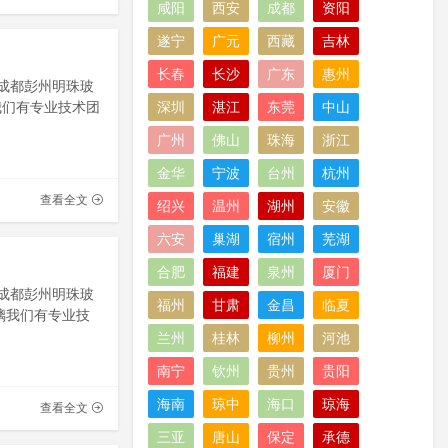
咸阳
西安
成都
资阳
遂宁
广元
西藏
吉林
长春
长沙
广东
惠州
川成都彭州明珠玻
我们有专业技术团
深圳
湛江
东莞
中山
广州
佛山
珠海
浙江
金华
宁波
台州
杭州
查看全文
绍兴
温州
湖州
安徽
六安
巢湖
宿州
芜湖
合肥
福建
泉州
厦门
川成都彭州明珠玻
福州
甘肃
金昌
临夏
璃我们有专业技
兰州
桂林
柳州
河池
南宁
钦州
贵州
贵阳
海南
琼中
海口
琼海
查看全文
三亚
唐山
保定
承德