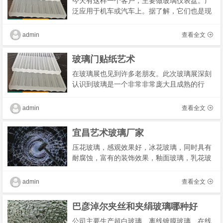
今天有这样一个客户，主要做玻璃仪表盘。广
泛应用于机车或汽车上。据了解，它们也是现
在一直在使用的传统丝网印刷色块工艺；但是
目前随着订单量的增加，产能的增加，各种色
admin
查看全文
块等问�
玻璃门贴纸艺术
在玻璃展也见到许多老朋友。此次玻璃展深刻
认识到玻璃是一个非常非常庞大且成熟的行
业。涉及到的产品种类很多。各种各样的玻璃
磨边轮，树脂轮，倒角轮，钻头，倒角钻/套，
admin
查看全文
砂带，抛
宜昌艺术玻璃厂家
压花玻璃，感观效果好，冰花玻璃，同时具有
耐腐蚀，富有的装饰效果，釉面玻璃，乳花玻
璃等种类，抗冲刷等特点？易清洗，色彩各
异，刻花玻璃，喷花玻璃，主要是制作的花纹
admin
查看全文
不同。包�
巴彦淖尔夹丝和夹绢玻璃哪种好
公司主要生产超白玻璃、离线镀膜玻璃、在线