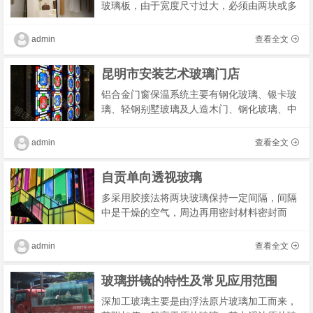
玻璃板，由于宽度尺寸过大，必须由两块或多
块拼接，两块对齐拼接后必然形成一条缝，对
接处应留有2～3mm的距离。店面要美观、坚
admin
查看全文
固、安全，
昆明市安装艺术玻璃门店
铝合金门窗保温系统主要有钢化玻璃、银卡玻
璃、轻钢别墅玻璃及人造木门、钢化玻璃、中
空玻璃等。金属门窗保温系统中，钢化玻璃主
要用于各类工业厂房的屋顶，对于工业园区和
admin
查看全文
工业企�
自贡单向透视玻璃
多采用胶接法将两块玻璃保持一定间隔，间隔
中是干燥的空气，周边再用密封材料密封而
成，中空玻璃的两片玻璃可以低辐射玻璃和其
他种类玻璃，还可以采用三玻两腔的构造（甚
admin
查看全文
至更多层�
玻璃拼镜的特性及常见应用范围
深加工玻璃主要是由浮法原片玻璃加工而来，