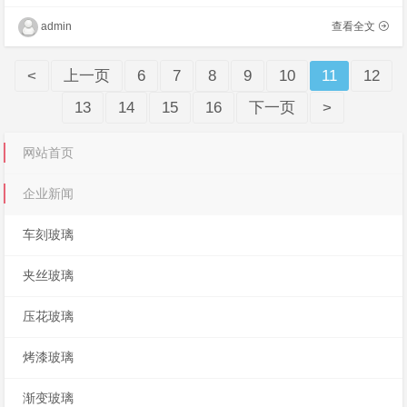
在一直在使用的传统丝网印刷色块工艺；但是
目前随着订单量的增加，产能的增加，各种色
admin
查看全文
块等问�
<
上一页
6
7
8
9
10
11
12
13
14
15
16
下一页
>
网站首页
企业新闻
车刻玻璃
夹丝玻璃
压花玻璃
烤漆玻璃
渐变玻璃