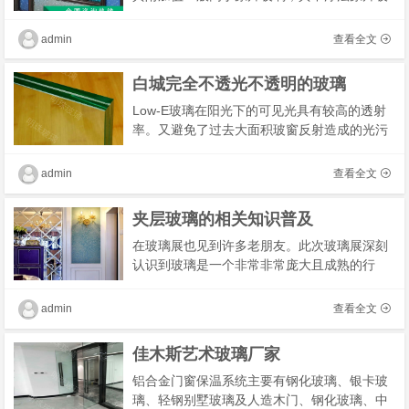
璃为大宗材料，生产工艺相对简单，市场价格
较为透明，行业内出厂价格差异较小，不同公
admin
查看全文
司之间�
白城完全不透光不透明的玻璃
Low-E玻璃在阳光下的可见光具有较高的透射
率。又避免了过去大面积玻窗反射造成的光污
染。这使得其光学性能与传统很大的提高？从
室外看，既保证了建筑物良好的采光而反射率
admin
查看全文
很低，外�
夹层玻璃的相关知识普及
在玻璃展也见到许多老朋友。此次玻璃展深刻
认识到玻璃是一个非常非常庞大且成熟的行
业。涉及到的产品种类很多。各种各样的玻璃
磨边轮，树脂轮，倒角轮，钻头，倒角钻/套，
admin
查看全文
砂带，抛
佳木斯艺术玻璃厂家
铝合金门窗保温系统主要有钢化玻璃、银卡玻
璃、轻钢别墅玻璃及人造木门、钢化玻璃、中