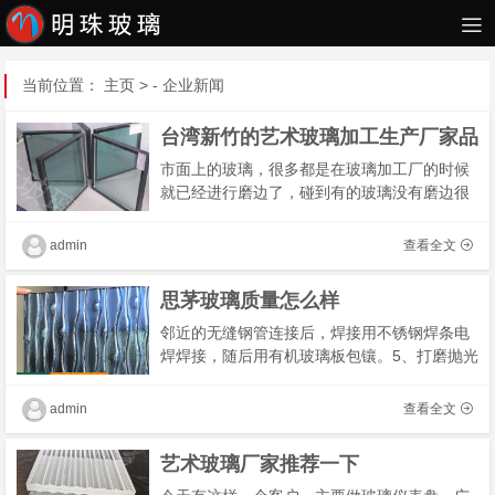
当前位置：
主页
> -
企业新闻
台湾新竹的艺术玻璃加工生产厂家品
市面上的玻璃，很多都是在玻璃加工厂的时候
就已经进行磨边了，碰到有的玻璃没有磨边很
有可能是商家为了省钱，在玻璃加工的时候没
有要求对玻璃进行磨边处理。有些人就问可不
admin
查看全文
可以自�
思茅玻璃质量怎么样
邻近的无缝钢管连接后，焊接用不锈钢焊条电
焊焊接，随后用有机玻璃板包镶。5、打磨抛光
和碾磨。电焊焊接后，用便携式数控磨床使焊
接光洁，直至焊接看不到才行.打磨抛光时，采
admin
查看全文
用法�
艺术玻璃厂家推荐一下