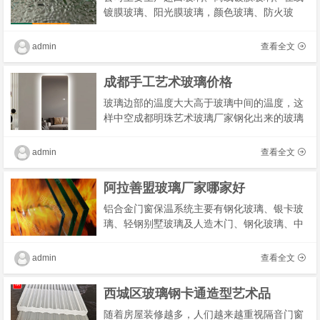
镀膜玻璃、阳光膜玻璃，颜色玻璃、防火玻
璃、汽车玻璃、低盐重质玻璃纯碱、轻质纯
碱、小苏打及小苏打洗涤剂等产品，主要为建
admin
查看全文
筑、汽车、�
成都手工艺术玻璃价格
玻璃边部的温度大大高于玻璃中间的温度，这
样中空成都明珠艺术玻璃厂家钢化出来的玻璃
既整度颗粒度又均匀，除了选择正规公司生产
的质量过硬的玻璃外，在颜色上也很有讲
admin
查看全文
究：“在挑�
阿拉善盟玻璃厂家哪家好
铝合金门窗保温系统主要有钢化玻璃、银卡玻
璃、轻钢别墅玻璃及人造木门、钢化玻璃、中
空玻璃等。金属门窗保温系统中，钢化玻璃主
要用于各类工业厂房的屋顶，对于工业园区和
admin
查看全文
工业企�
西城区玻璃钢卡通造型艺术品
随着房屋装修越多，人们越来越重视隔音门窗