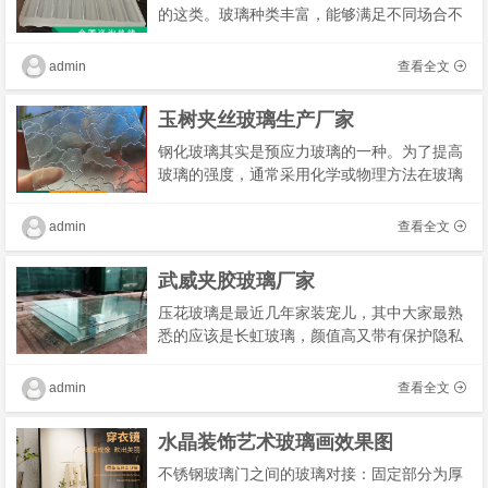
的这类。玻璃种类丰富，能够满足不同场合不
同的需求。随着科技的发展，人们不但能够将
玻璃的天然优势充分发挥，还能够调整其性
admin
查看全文
能，弥补�
玉树夹丝玻璃生产厂家
钢化玻璃其实是预应力玻璃的一种。为了提高
玻璃的强度，通常采用化学或物理方法在玻璃
表面形成压应力。当玻璃承受外力时，首先会
抵消表面应力，从而提高承载能力，增强玻璃
admin
查看全文
本身的�
武威夹胶玻璃厂家
压花玻璃是最近几年家装宠儿，其中大家最熟
悉的应该是长虹玻璃，颜值高又带有保护隐私
的功能。压花玻璃其实种类很多，可以根据你
的喜好和家居风格进行选择。
admin
查看全文
水晶装饰艺术玻璃画效果图
不锈钢玻璃门之间的玻璃对接：固定部分为厚