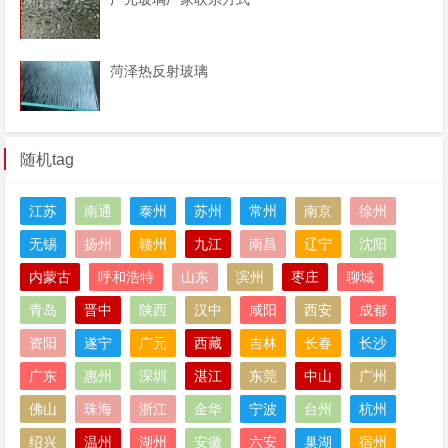
菏泽热反射玻璃
随机tag
江苏
南通
泰州
苏州
常州
南京
徐州
无锡
扬州
赣州
九江
南昌
辽宁
沈阳
内蒙古
呼和浩特
山东
滨州
枣庄
聊城
青岛
晋中
陕西
汉中
咸阳
西安
成都
资阳
遂宁
广元
西藏
吉林
长春
长沙
广东
惠州
深圳
湛江
东莞
中山
广州
佛山
珠海
浙江
金华
宁波
台州
杭州
绍兴
温州
湖州
安徽
六安
巢湖
宿州