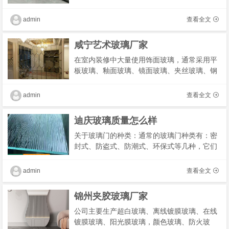
空玻璃等。金属门窗保温系统中，钢化玻璃主
要用于各类工业厂房的屋顶，对于工业园区和
admin
查看全文
工业企�
咸宁艺术玻璃厂家
在室内装修中大量使用饰面玻璃，通常采用平
板玻璃、釉面玻璃、镜面玻璃、夹丝玻璃、钢
化玻璃等，尤其在公共建筑中使用较多。例如
将玻璃通过边框、压条与装饰木基层固定，有
admin
查看全文
采用玻�
迪庆玻璃质量怎么样
关于玻璃门的种类：通常的玻璃门种类有：密
封式、防盗式、防潮式、环保式等几种，它们
的特点有哪些呢？玻璃门优点：采光：一般情
况下，玻璃采光门分为密封式、双层式，当前
admin
查看全文
很流行�
锦州夹胶玻璃厂家
公司主要生产超白玻璃、离线镀膜玻璃、在线
镀膜玻璃、阳光膜玻璃，颜色玻璃、防火玻