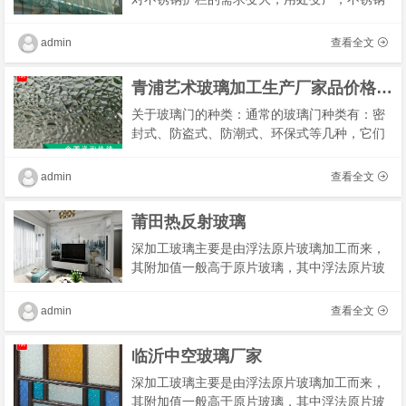
护栏的款式种类也渐渐地丰厚起来。不仅是室
内上下需求护栏，在户外的阳台、泳池、庭院
admin
查看全文
护栏都�
青浦艺术玻璃加工生产厂家品价格表最新
关于玻璃门的种类：通常的玻璃门种类有：密
封式、防盗式、防潮式、环保式等几种，它们
的特点有哪些呢？玻璃门优点：采光：一般情
况下，玻璃采光门分为密封式、双层式，当前
admin
查看全文
很流行�
莆田热反射玻璃
深加工玻璃主要是由浮法原片玻璃加工而来，
其附加值一般高于原片玻璃，其中浮法原片玻
璃为大宗材料，生产工艺相对简单，市场价格
较为透明，行业内出厂价格差异较小，不同公
admin
查看全文
司之间�
临沂中空玻璃厂家
深加工玻璃主要是由浮法原片玻璃加工而来，
其附加值一般高于原片玻璃，其中浮法原片玻