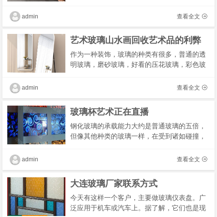
璃、汽车玻璃、低盐重质玻璃纯碱、轻质纯
碱、小苏打及小苏打洗涤剂等产品，主要为建
admin
查看全文
筑、汽车、�
艺术玻璃山水画回收艺术品的利弊
作为一种装饰，玻璃的种类有很多，普通的透
明玻璃，磨砂玻璃，好看的压花玻璃，彩色玻
璃以及彩绘玻璃等。彩色玻璃用作隔断，不但
能给人雅致高贵的质感，而且充分利用了玻璃
admin
查看全文
的透光�
玻璃杯艺术正在直播
钢化玻璃的承载能力大约是普通玻璃的五倍，
但像其他种类的玻璃一样，在受到诸如碰撞，
刮擦之类的外力影响时会破碎。钢化玻璃的边
缘是对外力较敏感和较薄弱的部分，当钢化玻
admin
查看全文
璃破碎�
大连玻璃厂家联系方式
今天有这样一个客户，主要做玻璃仪表盘。广
泛应用于机车或汽车上。据了解，它们也是现