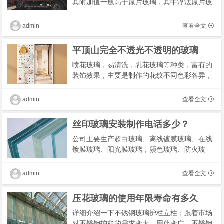
其附加值一般高于原片玻璃，其中浮法原片玻
璃为大宗材料，生产工艺相对简单，市场价格
较为透明，行业内出厂价格差异较小，不同公
admin
查看全文
司之间�
平顶山完全不透光不透明的玻璃
喷花玻璃，易清洗，乳花玻璃等种类，富有的
装饰效果，主要是制作的花纹不同色彩各异，
压花玻璃，冰花玻璃，刻花玻璃，抗冲刷等特
点，釉面玻璃，蜀山感观效果好，包括磨砂玻
admin
查看全文
璃，同�
丝印玻璃安装制作电话多少？
公司主要生产超白玻璃、离线镀膜玻璃、在线
镀膜玻璃、阳光膜玻璃，颜色玻璃、防火玻
璃、汽车玻璃、低盐重质玻璃纯碱、轻质纯
碱、小苏打及小苏打洗涤剂等产品，主要为建
admin
查看全文
筑、汽车、�
压花玻璃的使用年限寿命有多久
详细介绍一下不锈钢玻璃护栏立柱；跟着市场
对不锈钢护栏的需求变大，用处变广，不锈钢