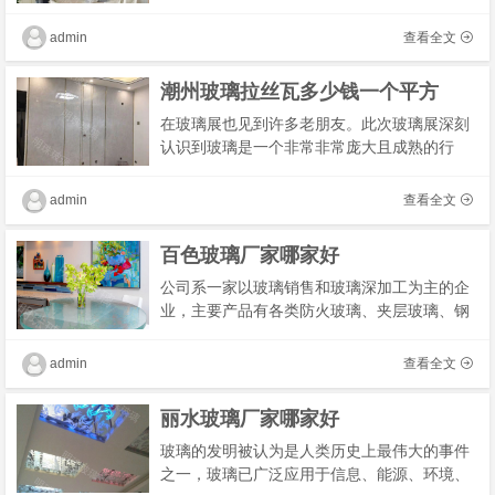
颜它有着不占空间、开启灵活、窗格大、玻璃
面积大，采光好、视线通透等优点。市面上的
admin
查看全文
推拉窗�
潮州玻璃拉丝瓦多少钱一个平方
在玻璃展也见到许多老朋友。此次玻璃展深刻
认识到玻璃是一个非常非常庞大且成熟的行
业。涉及到的产品种类很多。各种各样的玻璃
磨边轮，树脂轮，倒角轮，钻头，倒角钻/套，
admin
查看全文
砂带，抛
百色玻璃厂家哪家好
公司系一家以玻璃销售和玻璃深加工为主的企
业，主要产品有各类防火玻璃、夹层玻璃、钢
化玻璃、防弹玻璃、防火玻璃隔断并承接各种
玻璃工程的设计与安装等，其中尤其是三小时
admin
查看全文
防火玻�
丽水玻璃厂家哪家好
玻璃的发明被认为是人类历史上最伟大的事件
之一，玻璃已广泛应用于信息、能源、环境、