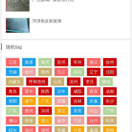
菏泽热反射玻璃
随机tag
江苏
南通
泰州
苏州
常州
南京
徐州
无锡
扬州
赣州
九江
南昌
辽宁
沈阳
内蒙古
呼和浩特
山东
滨州
枣庄
聊城
青岛
晋中
陕西
汉中
咸阳
西安
成都
资阳
遂宁
广元
西藏
吉林
长春
长沙
广东
惠州
深圳
湛江
东莞
中山
广州
佛山
珠海
浙江
金华
宁波
台州
杭州
绍兴
温州
湖州
安徽
六安
巢湖
宿州