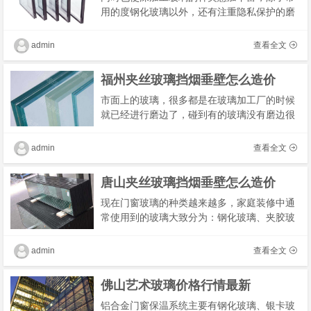
用的度钢化玻璃以外，还有注重隐私保护的磨
砂玻璃、调光玻璃，增强防弹安全性能的夹层
玻璃、夹丝玻璃等，钢化标是高温油墨通过丝
admin
查看全文
网印刷�
福州夹丝玻璃挡烟垂壁怎么造价
市面上的玻璃，很多都是在玻璃加工厂的时候
就已经进行磨边了，碰到有的玻璃没有磨边很
有可能是商家为了省钱，在玻璃加工的时候没
有要求对玻璃进行磨边处理。有些人就问可不
admin
查看全文
可以自�
唐山夹丝玻璃挡烟垂壁怎么造价
现在门窗玻璃的种类越来越多，家庭装修中通
常使用到的玻璃大致分为：钢化玻璃、夹胶玻
璃、中空玻璃、真空玻璃、低辐射镀膜玻璃、
磨砂玻璃以及长虹玻璃，每个家庭都可以按照
admin
查看全文
自己的�
佛山艺术玻璃价格行情最新
铝合金门窗保温系统主要有钢化玻璃、银卡玻