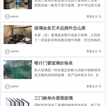
深加工玻璃主要是由浮法原片玻璃加工而来，
其附加值一般高于原片玻璃，其中浮法原片玻
璃为大宗材料，生产工艺相对简单，市场价格
较为透明，行业内出厂价格差异较小，不同公
admin
查看全文
司之间�
玻璃金鱼艺术品摆件怎么摆
夹胶（层）玻璃是由两片或多片玻璃，之间夹
了一层或多层有机聚合物中间膜，经过特殊的
高温预压（或抽真空）及高温高压工艺处理
后，使玻璃和中间膜永久粘合为一体的复合玻
admin
查看全文
璃产品。�
喀什门窗玻璃价格表
防火玻璃是一种在规定的耐火试验中能够保持
其完整性的特种玻璃，按产品种类分为A、B、
C三类，目前消费者使用较为普遍的是C类，此
类玻璃具有透光、防火、隔烟、强度高等特
admin
查看全文
点，适用于
三门峡单向透视玻璃
同时也使深加工玻璃的种类愈加丰富，除了常