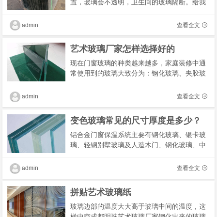
置，玻璃会不透明，卫生间的玻璃隔断。给我
们带来许多便利，这也是现在大多数酒店开始
广泛应用玻璃隔断的原因，办公室活动屏风具
admin
查看全文
有容易�
艺术玻璃厂家怎样选择好的
现在门窗玻璃的种类越来越多，家庭装修中通
常使用到的玻璃大致分为：钢化玻璃、夹胶玻
璃、中空玻璃、真空玻璃、低辐射镀膜玻璃、
磨砂玻璃以及长虹玻璃，每个家庭都可以按照
admin
查看全文
自己的�
变色玻璃常见的尺寸厚度是多少？
铝合金门窗保温系统主要有钢化玻璃、银卡玻
璃、轻钢别墅玻璃及人造木门、钢化玻璃、中
空玻璃等。金属门窗保温系统中，钢化玻璃主
要用于各类工业厂房的屋顶，对于工业园区和
admin
查看全文
工业企�
拼贴艺术玻璃纸
玻璃边部的温度大大高于玻璃中间的温度，这
样中空成都明珠艺术玻璃厂家钢化出来的玻璃