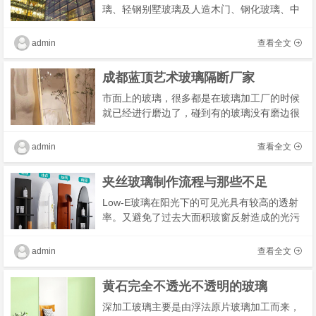
璃、轻钢别墅玻璃及人造木门、钢化玻璃、中
空玻璃等。金属门窗保温系统中，钢化玻璃主
要用于各类工业厂房的屋顶，对于工业园区和
admin
查看全文
工业企�
成都蓝顶艺术玻璃隔断厂家
市面上的玻璃，很多都是在玻璃加工厂的时候
就已经进行磨边了，碰到有的玻璃没有磨边很
有可能是商家为了省钱，在玻璃加工的时候没
有要求对玻璃进行磨边处理。有些人就问可不
admin
查看全文
可以自�
夹丝玻璃制作流程与那些不足
Low-E玻璃在阳光下的可见光具有较高的透射
率。又避免了过去大面积玻窗反射造成的光污
染。这使得其光学性能与传统很大的提高？从
室外看，既保证了建筑物良好的采光而反射率
admin
查看全文
很低，外�
黄石完全不透光不透明的玻璃
深加工玻璃主要是由浮法原片玻璃加工而来，