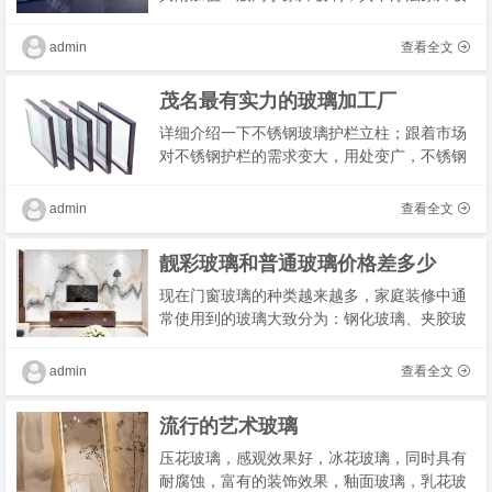
璃为大宗材料，生产工艺相对简单，市场价格
较为透明，行业内出厂价格差异较小，不同公
admin
查看全文
司之间�
茂名最有实力的玻璃加工厂
详细介绍一下不锈钢玻璃护栏立柱；跟着市场
对不锈钢护栏的需求变大，用处变广，不锈钢
护栏的款式种类也渐渐地丰厚起来。不仅是室
内上下需求护栏，在户外的阳台、泳池、庭院
admin
查看全文
护栏都�
靓彩玻璃和普通玻璃价格差多少
现在门窗玻璃的种类越来越多，家庭装修中通
常使用到的玻璃大致分为：钢化玻璃、夹胶玻
璃、中空玻璃、真空玻璃、低辐射镀膜玻璃、
磨砂玻璃以及长虹玻璃，每个家庭都可以按照
admin
查看全文
自己的�
流行的艺术玻璃
压花玻璃，感观效果好，冰花玻璃，同时具有
耐腐蚀，富有的装饰效果，釉面玻璃，乳花玻