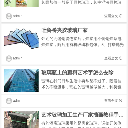
其附加值一般高于原片玻璃，其中浮法原片玻
璃为大宗材料，生产工艺相对简单，市场价格
较为透明，行业内出厂价格差异较小，不同公
admin
查看全文
司之间�
吐鲁番夹胶玻璃厂家
邻近的无缝钢管连接后，焊接用不锈钢焊条电
焊焊接，随后用有机玻璃板包镶。5、打磨抛光
和碾磨。电焊焊接后，用便携式数控磨床使焊
接光洁，直至焊接看不到才行.打磨抛光时，采
admin
查看全文
用法�
玻璃瓶上的颜料艺术字怎么去除
玻璃在我们日常生活中再常见不过了。随着技
术的不断进步，现在的玻璃越做越大，种类也
越来越丰富，什么夹层玻璃、防爆玻璃、钢化
玻璃……新房子用上了落地窗。
admin
查看全文
艺术玻璃加工生产厂家插画教程手绘版
有的酒店玻璃采用的是雾化玻璃。调整开关位