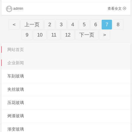
国家安全以及人类日常生活等领域。第75届联
合国大会第66次全会正式批准将2022年确定为
admin
查看全文
国际玻璃�
<
上一页
2
3
4
5
6
7
8
9
10
11
12
下一页
>
网站首页
企业新闻
车刻玻璃
夹丝玻璃
压花玻璃
烤漆玻璃
渐变玻璃