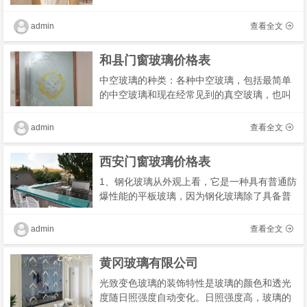
璃等种类，抗冲刷等特点？易清洗，色彩各
异，刻花玻璃，喷花玻璃，主要是制作的花纹
admin
查看全文
不同。包�
和县门窗玻璃价格表
中空玻璃的种类：各种中空玻璃，包括最简单
的中空玻璃和现在经常见到的真空玻璃，也叫
功能玻璃和材料玻璃。最多可见的中空玻璃是
经过特殊设计的钢化玻璃。只有具有中空的板
admin
查看全文
材才可�
西安门窗玻璃价格表
1、钢化玻璃从外观上看，它是一种具有普通防
爆性能的平板玻璃，因为钢化玻璃除了具备普
通玻璃的优点之外，还具有防弹性能和防眩光
性能，是***为理想的安全玻璃之一。如果您选
admin
查看全文
择的不
黄冈玻璃有限公司
光致变色玻璃的装饰特性是玻璃的颜色和透光
度随日照强度自动变化。日照强度高，玻璃的