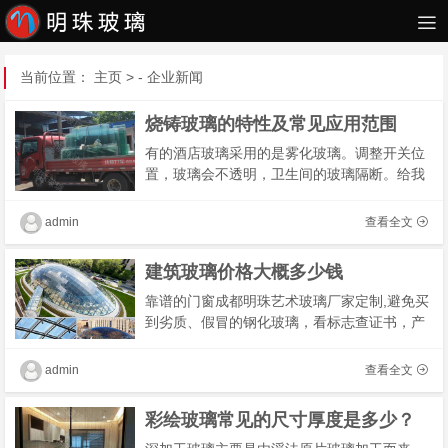
当前位置：
主页
> -
企业新闻
烧铸玻璃的特性及常见应用范围
有的酒店玻璃采用的是雾化玻璃。调整开关位
置，玻璃会不透明，卫生间的玻璃隔断。给我
们带来许多便利，这也是现在大多数酒店开始
广泛应用玻璃隔断的原因，办公室活动屏风具
admin
查看全文
有容易�
建筑玻璃价格大概多少钱
靠谱的门窗成都明珠艺术玻璃厂家定制,避免买
到劣质、假冒的钢化玻璃，看标志查证书，产
品的型号规格是否在该企业已通过强制认证的
能力范围之内，状态是否在有效期内，摸表面
admin
查看全文
找弧度
彩绘玻璃常见的尺寸厚度是多少？