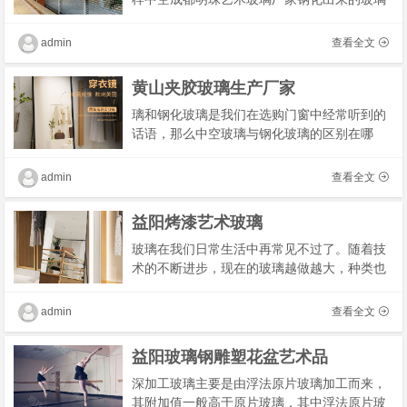
既整度颗粒度又均匀，除了选择正规公司生产
的质量过硬的玻璃外，在颜色上也很有讲
admin
查看全文
究：“在挑�
黄山夹胶玻璃生产厂家
璃和钢化玻璃是我们在选购门窗中经常听到的
话语，那么中空玻璃与钢化玻璃的区别在哪
里，今天我们带大家去了解分析这两种玻璃之
间的差别，其实中空玻璃和钢化玻璃是两种完
admin
查看全文
全不同的�
益阳烤漆艺术玻璃
玻璃在我们日常生活中再常见不过了。随着技
术的不断进步，现在的玻璃越做越大，种类也
越来越丰富，什么夹层玻璃、防爆玻璃、钢化
玻璃……新房子用上了落地窗。
admin
查看全文
益阳玻璃钢雕塑花盆艺术品
深加工玻璃主要是由浮法原片玻璃加工而来，
其附加值一般高于原片玻璃，其中浮法原片玻