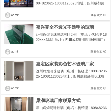
084823625 18081128025地址：四川成都彭
州明珠玻璃厂）我们工厂主营：酒店夹丝玻
璃，半透夹丝玻璃我们有专业技术团队为您解
admin
查看全文
决工程及安装，期待
嘉兴完全不透光不透明的玻璃
达州辉煌明珠玻璃有限公司（电话：代经理 18
224443661 地址：四川成都彭州明珠玻璃厂）
我们工厂主营：维也纳酒店玻璃,你好酒店玻璃,
喜来登酒店玻璃,星级酒店玻璃我们有专业技术
admin
查看全文
团队为您
嘉定区家装彩色艺术玻璃厂家
达州辉煌明珠玻璃（电话：杨经理 180848236
25 18081128025地址：四川成都彭州明珠玻
璃厂）我们工厂主营：博物馆玻璃，科技感玻
璃，科技城工艺玻璃 我们有专业技术团队为您
admin
查看全文
解决工程及安装�
巢湖玻璃厂家联系方式
眉山辉煌明珠玻璃（电话：杨经理 180848236