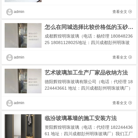
州明珠玻璃厂）我们工厂主营：酒店夹丝玻
璃，半透夹丝玻璃我们有专业技术团队为您解
admin
查看全文
决工程及安装，期待
怎么在同城选择比较价格低的玉砂玻璃厂家
成都辉煌明珠玻璃（电话：杨经理 180848236
25 18081128025地址：四川成都彭州明珠玻
璃厂）我们工厂主营：云石玻璃，透光云石玻
璃，弧形云石玻璃，云石玻璃厂家我们有专业
admin
查看全文
技术团队为您解决
艺术玻璃加工生产厂家品收纳方法
德阳辉煌明珠玻璃有限公司（电话：代经理 18
224443661 地址：四川成都彭州明珠玻璃厂）
我们工厂主营： 精装房玻璃,精装房玻璃隔断
我们有专业技术团队为您解决工程及安装，期
admin
查看全文
待你的合作
临汾玻璃幕墙的施工安装方法
资阳辉煌明珠玻璃（电话：代经理 182244436
61 地址：四川成都彭州明珠玻璃厂）我们工厂