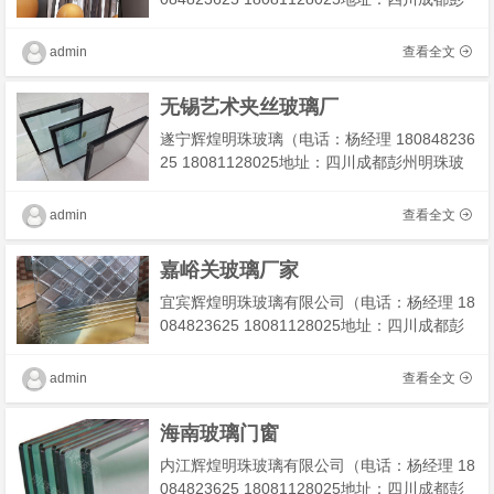
州明珠玻璃厂）我们工厂主营：小灯芯玻璃,水
波纹玻璃,银波纹玻璃我们有专业技术团队为您
admin
查看全文
解决工程及安装�
无锡艺术夹丝玻璃厂
遂宁辉煌明珠玻璃（电话：杨经理 180848236
25 18081128025地址：四川成都彭州明珠玻
璃厂）我们工厂主营：弯钢夹丝玻璃，金属夹
丝玻璃，宣纸夹丝玻璃，售楼部夹丝玻璃我们
admin
查看全文
有专业技术团队为
嘉峪关玻璃厂家
宜宾辉煌明珠玻璃有限公司（电话：杨经理 18
084823625 18081128025地址：四川成都彭
州明珠玻璃厂）我们工厂主营：热熔玻璃屏
风，酒店工艺玻璃，弧形热熔玻璃我们有专业
admin
查看全文
技术团队为您解决工
海南玻璃门窗
内江辉煌明珠玻璃有限公司（电话：杨经理 18
084823625 18081128025地址：四川成都彭