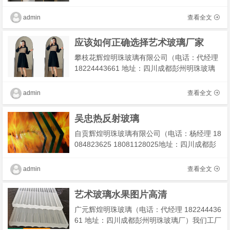
主营：民宿智能镜,成都最大智能镜厂家,智能镜
定制,带框框智能镜我们有专业技术团队为您解
admin
查看全文
决工程及
应该如何正确选择艺术玻璃厂家
攀枝花辉煌明珠玻璃有限公司（电话：代经理
18224443661 地址：四川成都彭州明珠玻璃
厂）我们工厂主营：压花玻璃 ,长虹玻璃,瓦楞
玻璃,金元玻璃我们有专业技术团队为您解决工
admin
查看全文
程及安装，�
吴忠热反射玻璃
自贡辉煌明珠玻璃有限公司（电话：杨经理 18
084823625 18081128025地址：四川成都彭
州明珠玻璃厂）我们工厂主营：油画玻璃,聚光
玻璃,拉槽玻璃,夜明珠玻璃 我们有专业技术团
admin
查看全文
队为您解决工程�
艺术玻璃水果图片高清
广元辉煌明珠玻璃（电话：代经理 182244436
61 地址：四川成都彭州明珠玻璃厂）我们工厂