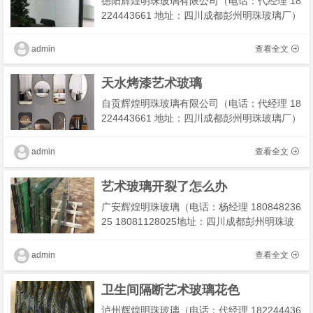
德阳辉煌明珠玻璃有限公司（电话：代经理 18
224443661 地址：四川成都彭州明珠玻璃厂）
我们工厂主营：激光标牌玻璃，眼科激光玻
璃，激光雕刻玻璃，激光工艺玻璃我们有专业
admin
查看全文
技术团队为您
天水烤漆艺术玻璃
自贡辉煌明珠玻璃有限公司（电话：代经理 18
224443661 地址：四川成都彭州明珠玻璃厂）
我们工厂主营：仿云石玻璃，成都云石玻璃
厂，透光石玻璃我们有专业技术团队为您解决
admin
查看全文
工程及安装，
艺术玻璃开裂了怎么办
广安辉煌明珠玻璃（电话：杨经理 180848236
25 18081128025地址：四川成都彭州明珠玻
璃厂）我们工厂主营：车刻工艺玻璃，酒店车
刻玻璃，宝塔车刻玻璃，车刻玻璃定制我们有
admin
查看全文
专业技术团队为您
卫生间隔断艺术玻璃花色
泸州辉煌明珠玻璃（电话：代经理 182244436