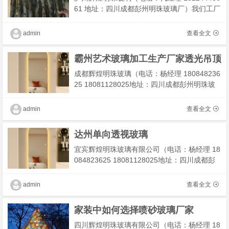
61 地址：四川成都彭州明珠玻璃厂）我们工厂
主营： 精装房玻璃,精装房玻璃隔断 我们有专
业技术团队为您解决工程及安装，期待你的合
admin
查看全文
作！
霸州艺术玻璃加工生产厂家透光吊顶
成都辉煌明珠玻璃（电话：杨经理 180848236
25 18081128025地址：四川成都彭州明珠玻
璃厂）我们工厂主营：带画镜子 ,双面镜,不锈
钢吊镜,旋转镜子 我们有专业技术团队为您解决
admin
查看全文
工程及安装，期�
达州单向透视玻璃
宜宾辉煌明珠玻璃有限公司（电话：杨经理 18
084823625 18081128025地址：四川成都彭
州明珠玻璃厂）我们工厂主营：教堂玻璃屏
风，穹顶教堂玻璃，镶嵌教堂玻璃，彩色玻璃
admin
查看全文
我们有专业技术团队
家装中如何选择喷砂玻璃厂家
四川辉煌明珠玻璃有限公司（电话：杨经理 18