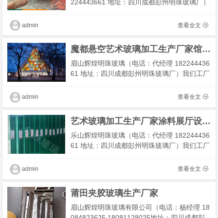
224443661 地址：四川成都彭州明珠玻璃厂）
我们工厂主营：成都最大工艺玻璃厂,工艺玻璃
定制厂家,复核工艺玻璃 我们有专业技术团队为
admin
查看全文
您解决工
魔都悬空艺术玻璃加工生产厂家馆免票人群
眉山辉煌明珠玻璃（电话：代经理 182244436
61 地址：四川成都彭州明珠玻璃厂）我们工厂
主营：弯钢夹丝玻璃，金属夹丝玻璃，宣纸夹
丝玻璃，售楼部夹丝玻璃我们有专业技术团队
admin
查看全文
为您解决工
艺术玻璃加工生产厂家涂料展厅设计效果图
乐山辉煌明珠玻璃（电话：代经理 182244436
61 地址：四川成都彭州明珠玻璃厂）我们工厂
主营：珐琅彩玻璃，手工珐琅彩，珐琅彩玻璃
屏风，手工蒂凡尼玻璃我们有专业技术团队为
admin
查看全文
您解决工程
莆田夹胶玻璃生产厂家
眉山辉煌明珠玻璃有限公司（电话：杨经理 18
084823625 18081128025地址：四川成都彭