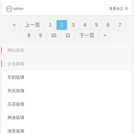
主营：小灯芯玻璃,水波纹玻璃,银波纹玻璃我们
有专业技术团队为您解决工程及安装，期待你
admin
查看全文
的合作！
<
上一页
1
2
3
4
5
6
7
8
9
10
11
下一页
>
网站首页
企业新闻
车刻玻璃
夹丝玻璃
压花玻璃
烤漆玻璃
渐变玻璃