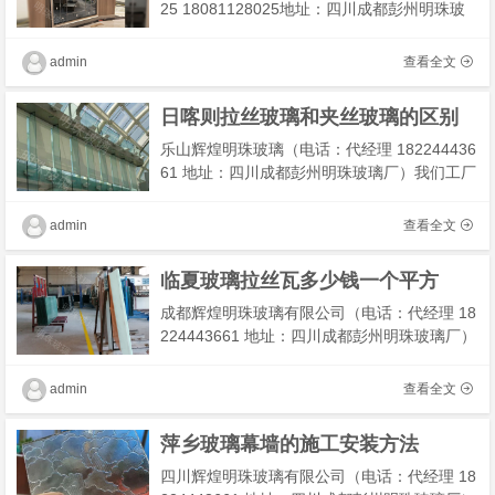
25 18081128025地址：四川成都彭州明珠玻
璃厂）我们工厂主营：教堂玻璃，彩色教堂玻
璃，教堂玻璃定制，复古教堂玻璃，教堂玻璃
admin
查看全文
隔断我们有专业技
日喀则拉丝玻璃和夹丝玻璃的区别
乐山辉煌明珠玻璃（电话：代经理 182244436
61 地址：四川成都彭州明珠玻璃厂）我们工厂
主营： 精装房玻璃,精装房玻璃隔断 我们有专
业技术团队为您解决工程及安装，期待你的合
admin
查看全文
作！
临夏玻璃拉丝瓦多少钱一个平方
成都辉煌明珠玻璃有限公司（电话：代经理 18
224443661 地址：四川成都彭州明珠玻璃厂）
我们工厂主营：激光内雕玻璃，激光玻璃，激
光蚀刻玻璃，发光玻璃我们有专业技术团队为
admin
查看全文
您解决工程
萍乡玻璃幕墙的施工安装方法
四川辉煌明珠玻璃有限公司（电话：代经理 18