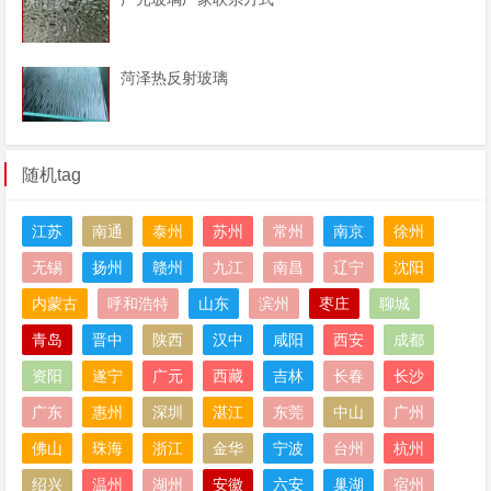
菏泽热反射玻璃
随机tag
江苏
南通
泰州
苏州
常州
南京
徐州
无锡
扬州
赣州
九江
南昌
辽宁
沈阳
内蒙古
呼和浩特
山东
滨州
枣庄
聊城
青岛
晋中
陕西
汉中
咸阳
西安
成都
资阳
遂宁
广元
西藏
吉林
长春
长沙
广东
惠州
深圳
湛江
东莞
中山
广州
佛山
珠海
浙江
金华
宁波
台州
杭州
绍兴
温州
湖州
安徽
六安
巢湖
宿州