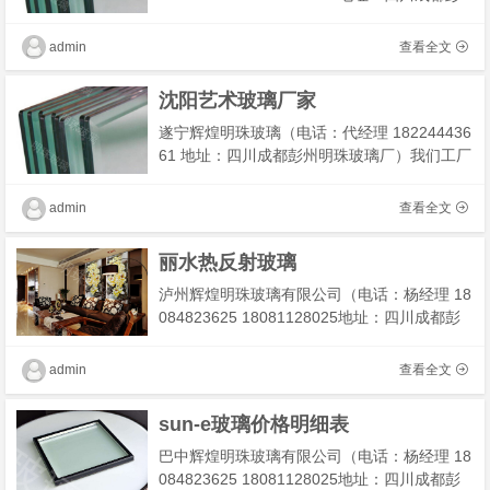
州明珠玻璃厂）我们工厂主营：维也纳酒店玻
璃,你好酒店玻璃,喜来登酒店玻璃,星级酒店玻
admin
查看全文
璃我们有专业技术
沈阳艺术玻璃厂家
遂宁辉煌明珠玻璃（电话：代经理 182244436
61 地址：四川成都彭州明珠玻璃厂）我们工厂
主营：镶嵌玻璃，镶嵌教堂玻璃，镶嵌蒂凡尼
玻璃，法式蒂凡尼玻璃 我们有专业技术团队为
admin
查看全文
您解决工�
丽水热反射玻璃
泸州辉煌明珠玻璃有限公司（电话：杨经理 18
084823625 18081128025地址：四川成都彭
州明珠玻璃厂）我们工厂主营： 精装房玻璃,精
装房玻璃隔断 我们有专业技术团队为您解决工
admin
查看全文
程及安装，期待
sun-e玻璃价格明细表
巴中辉煌明珠玻璃有限公司（电话：杨经理 18
084823625 18081128025地址：四川成都彭